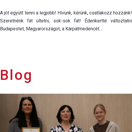
A jót együtt tenni a legjobb! Hívunk, kérünk, csatlakozz hozzánk!
Szeretnénk fát ültetni, sok-sok fát! Édenkertté változtatni
Budapestet, Magyarországot, a Kárpátmedencét…
Blog