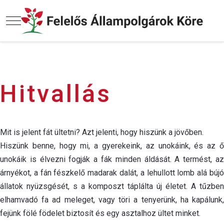
Mobile Menu Toggle
Hitvallás
Mit is jelent fát ültetni? Azt jelenti, hogy hiszünk a jövőben.
Hiszünk benne, hogy mi, a gyerekeink, az unokáink, és az ő
unokáik is élvezni fogják a fák minden áldását. A termést, az
árnyékot, a fán fészkelő madarak dalát, a lehullott lomb alá bújó
állatok nyüzsgését, s a komposzt táplálta új életet. A tűzben
elhamvadó fa ad meleget, vagy töri a tenyerünk, ha kapálunk,
fejünk fölé födelet biztosít és egy asztalhoz ültet minket.