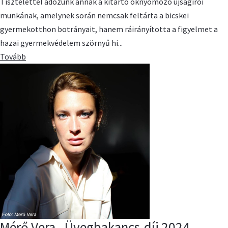
Tisztelettel adózunk annak a kitartó oknyomozó újságírói
munkának, amelynek során nemcsak feltárta a bicskei
gyermekotthon botrányait, hanem ráirányította a figyelmet a
hazai gyermekvédelem szörnyű hi...
Tovább
Mérő Vera - Üvegbakancs-díj 2024