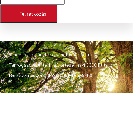
Feliratkozás
Minden adományt köszönettel fogadunk.
Támogasd évente 1 fa ültetését havi 3000 Ft-tal!
Bankszámlaszám: 16200144-18556300
Kapcsolat