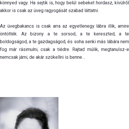
könnyed vagy. Ha sejtik is, hogy belül sebeket hordasz, kívülről
akkor is csak az üveg ragyogását szabad láttatni.
Az üvegbakancs is csak arra az egyetlenegy lábra illik, amire
öntötték. Az bizony a te sorsod, a te kereszted, a te
boldogságod, a te gazdagságod, és soha senki más lábára nem
fog már rásimulni, csak a tiédre. Rajtad múlik, megtanulsz-e
nemcsak járni, de akár szökellni is benne…