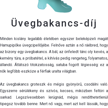
Üvegbakancs-díj
Minden kislány legalább életében egyszer beleképzeli magát
Hamupipőke üvegcipellőjébe. Felnőve aztán a nő ráébred, hogy
az bizony egy üvegbakancs. A bál, az önfeledt tánc oly kevés, a
kemény túra, a próbatétel, a kihívás pedig rengeteg, folyamatos,
állandó. Átlátszó titokzatosság, satuba fogott légiesség: ez a
nők legfőbb eszköze a férfiak uralta világban.
Az üvegbakancs groteszk és mégis gyönyörű, csodálni való.
Egyszerre sérülékeny és szívós, kecses, miközben feltöri a
sarkad. Legszívesebben lerúgnád, mégis rendíthetetlenül
tipegsz tovább benne. Mert nő vagy, mert azt kell lássák, hogy