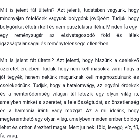
Mit is jelent fát ültetni? Azt jelenti, tudatában vagyunk, hogy
mindnyájan felelősek vagyunk bolygónk jövőjéért. Tudjuk, hogy
bolygónkat éltetni kell és nem pusztulásra ítélni. Minden fa egy-
egy reménysugár az elsivatagosodó föld és lélek
igazságtalanságai és reménytelensége ellenében.
Mit is jelent fát ültetni? Azt jelenti, hogy hiszünk a cselekvő
szeretet erejében. Tudjuk, hogy nem kell másokra várni, hogy a
jót tegyék, hanem nekünk magunknak kell megmozdulnunk és
cselekednünk. Tudjuk, hogy a hatalomvágy, az egyéni érdekek
és a nemtörődömség világán túl létezik egy olyan világ is,
amelyben minket a szeretet, a felelősségtudat, az önzetlenség
és a harmónia iránti vágy mozgat. Az a mi ideánk, hogy
megteremthető egy olyan világ, amelyben minden ember boldog
lehet és otthon érezheti magát. Mert jut neki föld, levegő, víz, fű,
fa, virág.