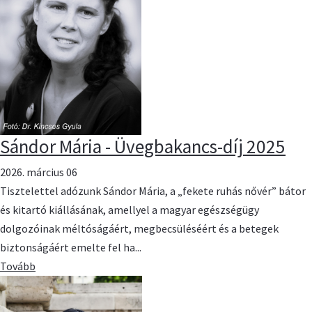
Sándor Mária - Üvegbakancs-díj 2025
2026. március 06
Tisztelettel adózunk Sándor Mária, a „fekete ruhás nővér” bátor
és kitartó kiállásának, amellyel a magyar egészségügy
dolgozóinak méltóságáért, megbecsüléséért és a betegek
biztonságáért emelte fel ha...
Tovább