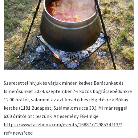
Szeretettel hívjuk és várjuk minden kedves Barátunkat és
Ismerősünket 2024. szeptember 7-i közös bográcsebédünkre
12:00 órától, valamint az azt követő beszélgetésre a Bókay-
kertbe (1181 Budapest, Szélmalom utca 33.). Mi már reggel
6:00 órától ott leszünk. Az esemény FB-linkje:
https://www.facebook.com/events/1688777298534713/?
ref=newsfeed
.